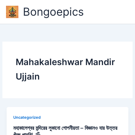
Skip
Bongoepics
to
content
Mahakaleshwar Mandir
Ujjain
Uncategorized
মহাকালেশ্বর মন্দিরের লুকানো গোপনীয়তা – বিজ্ঞানও যার উত্তর
খুঁজে পায়নি! 🕉️