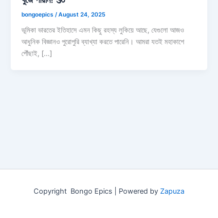
bongoepics
/
August 24, 2025
ভূমিকা ভারতের ইতিহাসে এমন কিছু রহস্য লুকিয়ে আছে, যেগুলো আজও
আধুনিক বিজ্ঞানও পুরোপুরি ব্যাখ্যা করতে পারেনি। আমরা যতই মহাকাশে
পৌঁছাই, […]
Copyright Bongo Epics | Powered by
Zapuza